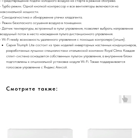
• Предотвращение подачи холодного воздуха на старте в режиме обогрева.
• Турбо режим. Одной кнопкой компрессор и все вентиляторы включаются на
максимальной мощности.
• Самодиагностика и обнаружение утечки хладагента.
• Режим безопасного осушения воздуха в помещении.
• Датчик температуры, встроенный в пульт управления, позволяет выбрать направление
воздушный поток в место нахождения пульта дистанционного управления.
• Wi-Fi ready: возможность удаленного управления с помощью контролера (опция).
Серия Triumph Lite состоит из трех моделей инверторных настенных кондиционеров,
разработанных лучшими специалистами итальянской компании Royal Clima. Каждая
сплит-система оснащается собственным пультом управления, а внутренние блоки
подготовлены к опциональной установке модуля Wi-Fi. Также поддерживается
голосовое управление с Яндекс Алисой.
Смотрите также: