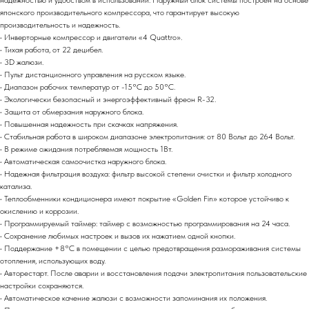
надежностью и удобством в использовании. Наружный блок системы построен на основе
японского производительного компрессора, что гарантирует высокую
производительность и надежность.
• Инверторные компрессор и двигатели «4 Quattro».
• Тихая работа, от 22 децибел.
• 3D жалюзи.
• Пульт дистанционного управления на русском языке.
• Диапазон рабочих температур от -15°С до 50°С.
• Экологически безопасный и энергоэффективный фреон R-32.
• Защита от обмерзания наружного блока.
• Повышенная надежность при скачках напряжения.
• Стабильная работа в широком диапазоне электропитания: от 80 Вольт до 264 Вольт.
• В режиме ожидания потребляемая мощность 1Вт.
• Автоматическая самоочистка наружного блока.
• Надежная фильтрация воздуха: фильтр высокой степени очистки и фильтр холодного
катализа.
• Теплообменники кондиционера имеют покрытие «Golden Fin» которое устойчиво к
окислению и коррозии.
• Программируемый таймер: таймер с возможностью программирования на 24 часа.
• Сохранение любимых настроек и вызов их нажатием одной кнопки.
• Поддержание +8°C в помещении с целью предотвращения размораживания системы
отопления, использующих воду.
• Авторестарт. После аварии и восстановления подачи электропитания пользовательские
настройки сохраняются.
• Автоматическое качение жалюзи с возможности запоминания их положения.