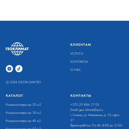
КЛИЕНТАМ
УСЛУГИ
КОНТАКТЫ
О НАС
© 2024 GEOKLIMAT.BY
КАТАЛОГ
КОНТАКТЫ
Кондиционеры до 20 м2
+375 29
886 27 05
Email: geo-klimat@ya.ru
Кондиционеры до 30 м2
г. Гомель, ул. Макаенка, д. 33, офис
27
Кондиционеры до 40 м2
Время работы: Пн-Вс 8:00 до 21:00
Кондиционеры до 50 м2