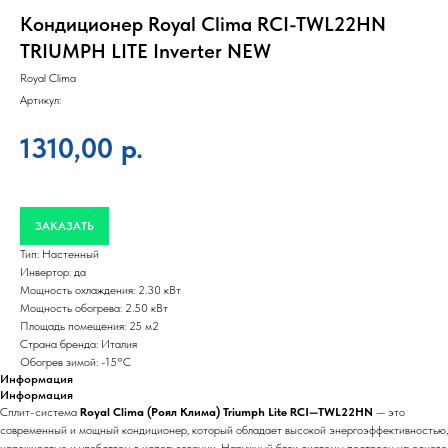
Кондиционер Royal Clima RCI-TWL22HN
TRIUMPH LITE Inverter NEW
Royal Clima
Артикул:
1310,00
р.
ЗАКАЗАТЬ
Тип: Настенный
Инвертор: да
Мощность охлаждения: 2.30 кВт
Мощность обогрева: 2.50 кВт
Площадь помещения: 25 м2
Страна бренда: Италия
Обогрев зимой: -15°С
Информация
Информация
Сплит-система
Royal Clima (Роял Клима) Triumph Lite RCI—TWL22HN
— это
современный и мощный кондиционер, который обладает высокой энергоэффективностью,