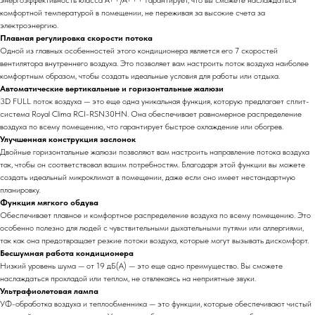
энергоэффективность класса А++/A+++ гарантирует, что вы сможете наслаждаться
комфортной температурой в помещении, не переживая за высокие счета за
электроэнергию.
Плавная регулировка скорости потока
Одной из главных особенностей этого кондиционера является его 7 скоростей
вентилятора внутреннего воздуха. Это позволяет вам настроить поток воздуха наиболее
комфортным образом, чтобы создать идеальные условия для работы или отдыха.
Автоматические вертикальные и горизонтальные жалюзи
3D FULL поток воздуха — это еще одна уникальная функция, которую предлагает сплит-
система Royal Clima RCI-RSN30HN. Она обеспечивает равномерное распределение
воздуха по всему помещению, что гарантирует быстрое охлаждение или обогрев.
Улучшенная конструкция заслонок
Двойные горизонтальные жалюзи позволяют вам настроить направление потока воздуха
так, чтобы он соответствовал вашим потребностям. Благодаря этой функции вы можете
создать идеальный микроклимат в помещении, даже если оно имеет нестандартную
планировку.
Функция мягкого обдува
Обеспечивает плавное и комфортное распределение воздуха по всему помещению. Это
особенно полезно для людей с чувствительными дыхательными путями или аллергиями,
так как она предотвращает резкие потоки воздуха, которые могут вызывать дискомфорт.
Бесшумная работа кондиционера
Низкий уровень шума — от 19 дБ(А) — это еще одно преимущество. Вы сможете
наслаждаться прохладой или теплом, не отвлекаясь на неприятные звуки.
Ультрафиолетовая лампа
УФ-обработка воздуха и теплообменника — это функции, которые обеспечивают чистый