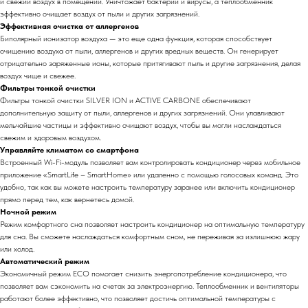
и свежий воздух в помещении. Уничтожает бактерии и вирусы, а теплообменник
эффективно очищает воздух от пыли и других загрязнений.
Эффективная очистка от аллергенов
Биполярный ионизатор воздуха — это еще одна функция, которая способствует
очищению воздуха от пыли, аллергенов и других вредных веществ. Он генерирует
отрицательно заряженные ионы, которые притягивают пыль и другие загрязнения, делая
воздух чище и свежее.
Фильтры тонкой очистки
Фильтры тонкой очистки SILVER ION и ACTIVE CARBONE обеспечивают
дополнительную защиту от пыли, аллергенов и других загрязнений. Они улавливают
мельчайшие частицы и эффективно очищают воздух, чтобы вы могли наслаждаться
свежим и здоровым воздухом.
Управляйте климатом со смартфона
Встроенный Wi-Fi-модуль позволяет вам контролировать кондиционер через мобильное
приложение «SmartLife – SmartHome» или удаленно с помощью голосовых команд. Это
удобно, так как вы можете настроить температуру заранее или включить кондиционер
прямо перед тем, как вернетесь домой.
Ночной режим
Режим комфортного сна позволяет настроить кондиционер на оптимальную температуру
для сна. Вы сможете наслаждаться комфортным сном, не переживая за излишнюю жару
или холод.
Автоматический режим
Экономичный режим ECO помогает снизить энергопотребление кондиционера, что
позволяет вам сэкономить на счетах за электроэнергию. Теплообменник и вентиляторы
работают более эффективно, что позволяет достичь оптимальной температуры с